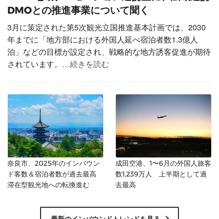
DMOとの推進事業について聞く
3月に策定された第5次観光立国推進基本計画では、2030
年までに「地方部における外国人延べ宿泊者数1.3億人
泊」などの目標が設定され、戦略的な地方誘客促進が期待
されています。
…続きを読む
奈良市、2025年のインバウン
成田空港、1〜6月の外国人旅客
ド客数＆宿泊者数が過去最高
数1,239万人 上半期として過
滞在型観光地への転換進む
去最高
最新のインバウンドトレンドを見る