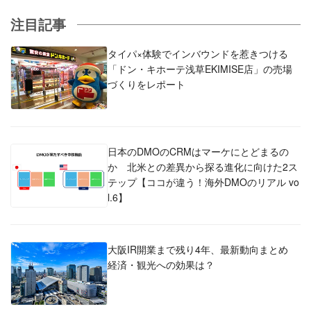
注目記事
タイパ×体験でインバウンドを惹きつける
「ドン・キホーテ浅草EKIMISE店」の売場
づくりをレポート
日本のDMOのCRMはマーケにとどまるの
か 北米との差異から探る進化に向けた2ス
テップ【ココが違う！海外DMOのリアル vo
l.6】
大阪IR開業まで残り4年、最新動向まとめ
経済・観光への効果は？