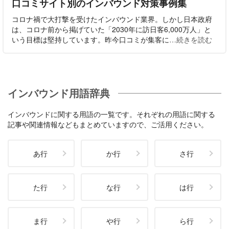
口コミサイト別のインバウンド対策事例集
コロナ禍で大打撃を受けたインバウンド業界。しかし日本政府
は、コロナ前から掲げていた「2030年に訪日客6,000万人」と
いう目標は堅持しています。昨今口コミが集客に
…続きを読む
インバウンド用語辞典
インバウンドに関する用語の一覧です。それぞれの用語に関する
記事や関連情報などもまとめていますので、ご活用ください。
あ行
か行
さ行
た行
な行
は行
ま行
や行
ら行