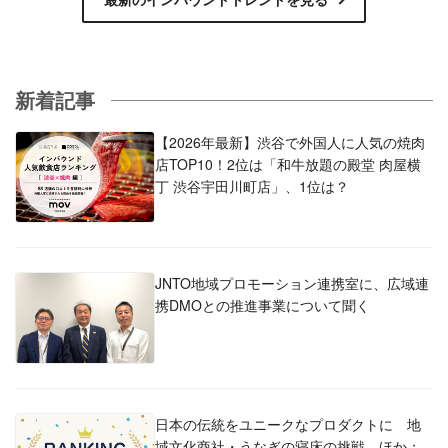
新着記事
【2026年最新】渋谷で外国人に人気の焼肉
店TOP10！2位は「和牛放題の殿堂 肉屋横
丁 渋谷宇田川町店」、1位は？
JNTO地域プロモーション連携室に、広域連
携DMOとの推進事業について聞く
日本の伝統をユニークなプロダクトに 地
域文化商社・うなぎの寝床の挑戦 ほか：