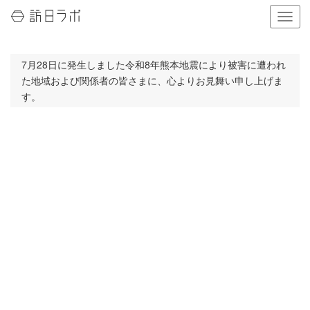
ナ
ビ
ゲ
ー
7月28日に発生しました令和8年熊本地震により被害に遭われ
シ
た地域および関係者の皆さまに、心よりお見舞い申し上げま
ョ
す。
ン
の
表
示
を
切
り
替
え
る