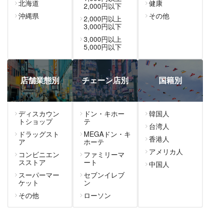
北海道
健康
2,000円以下
沖縄県
その他
2,000円以上
3,000円以下
3,000円以上
5,000円以下
店舗業態別
チェーン店別
国籍別
ディスカウン
ドン・キホー
韓国人
トショップ
テ
台湾人
ドラッグスト
MEGAドン・キ
香港人
ア
ホーテ
アメリカ人
コンビニエン
ファミリーマ
スストア
ート
中国人
スーパーマー
セブンイレブ
ケット
ン
その他
ローソン