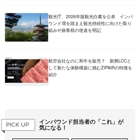
観光庁、2026年版観光白書を公表 インバ
ウンド増を踏まえ観光持続性に向けた取り
組みや旅客税の使途を明記
航空会社なのに和牛を販売？ 新興LCCと
して新たな体験構築に挑むZIPAIRの特徴を
紹介
インバウンド担当者の「これ」が
PICK UP
気になる！