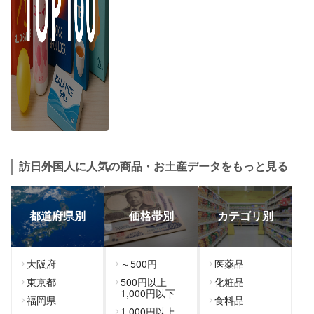
訪日外国人に人気の商品・お土産データをもっと見る
都道府県別
価格帯別
カテゴリ別
大阪府
～500円
医薬品
東京都
500円以上
化粧品
1,000円以下
福岡県
食料品
1,000円以上