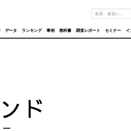
キ
ー
ワ
ー
ド
別
データ
ランキング
事例
教科書
調査レポート
セミナー
イ
検
索