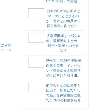
EKIMISE店」の売場づ
くりをレポート
日本のDMOのCRMは
マーケにとどまるの
か 北米との差異から
探る進化に向けた2ス
テップ【ココが違う！
海外DMOのリアル
大阪IR開業まで残り4
vol.6】
年、最新動向まとめ
報は全世
経済・観光への効果
テクニッ
は？
観光庁、2026年版観光
白書を公表 インバウ
ンド増を踏まえ観光持
続性に向けた取り組み
や旅客税の使途を明記
航空会社なのに和牛を
販売？ 新興LCCとし
て新たな体験構築に挑
むZIPAIRの特徴を紹介