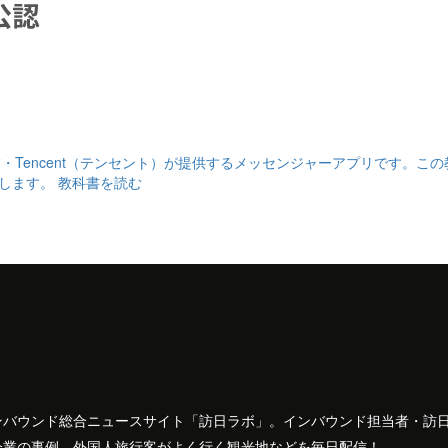
企業・Tencent（テンセント）が提供するメッセンジャーアプリです。こ
介します。
教科書を読む
ンバウンド総合ニュースサイト「訪日ラボ」。インバウンド担当者・訪
企業の事例、外国人旅行客がよく行く観光地などを毎日配信！