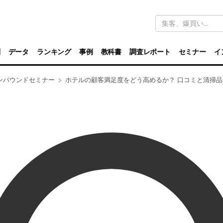
キ
ー
ワ
ー
ド
別
データ
ランキング
事例
教科書
調査レポート
セミナー
イ
検
索
ンバウンドセミナー
ホテルの顧客満足度をどう高めるか？ 口コミと清掃