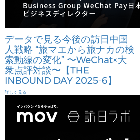
データで見る今後の訪日中国
人戦略 “旅マエから旅ナカの検
索動線の変化” 〜WeChat×大
衆点評対談〜【THE
INBOUND DAY 2025-6】
詳しく見る