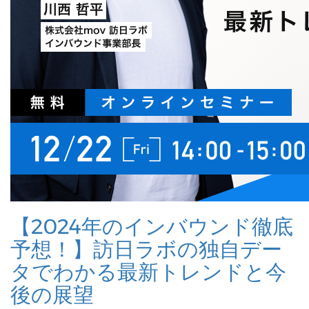
【2024年のインバウンド徹底
予想！】訪日ラボの独自デー
タでわかる最新トレンドと今
後の展望