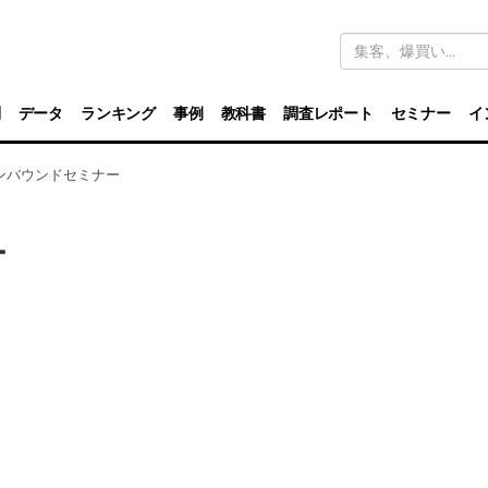
キ
ー
ワ
ー
ド
別
データ
ランキング
事例
教科書
調査レポート
セミナー
イ
検
索
ンバウンドセミナー
ー