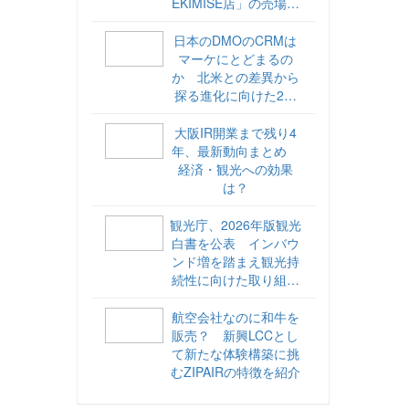
EKIMISE店」の売場づ
くりをレポート
日本のDMOのCRMは
マーケにとどまるの
か 北米との差異から
探る進化に向けた2ス
テップ【ココが違う！
海外DMOのリアル
大阪IR開業まで残り4
vol.6】
年、最新動向まとめ
経済・観光への効果
は？
観光庁、2026年版観光
白書を公表 インバウ
ンド増を踏まえ観光持
続性に向けた取り組み
や旅客税の使途を明記
航空会社なのに和牛を
販売？ 新興LCCとし
て新たな体験構築に挑
むZIPAIRの特徴を紹介