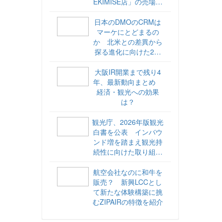
EKIMISE店」の売場づ
くりをレポート
日本のDMOのCRMは
マーケにとどまるの
か 北米との差異から
探る進化に向けた2ス
テップ【ココが違う！
海外DMOのリアル
大阪IR開業まで残り4
vol.6】
年、最新動向まとめ
経済・観光への効果
は？
観光庁、2026年版観光
白書を公表 インバウ
ンド増を踏まえ観光持
続性に向けた取り組み
や旅客税の使途を明記
航空会社なのに和牛を
販売？ 新興LCCとし
て新たな体験構築に挑
むZIPAIRの特徴を紹介