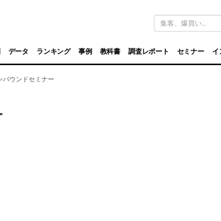
キ
ー
ワ
ー
ド
別
データ
ランキング
事例
教科書
調査レポート
セミナー
イ
検
索
ンバウンドセミナー
ー