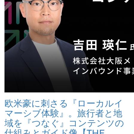
欧米豪に刺さる『ローカルイ
マーシブ体験』。旅行者と地
域を『つなぐ』コンテンツの
仕組みとガイド像【THE