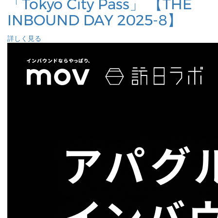
「Tokyo City Pass」 【THE
INBOUND DAY 2025-8】
詳しく見る