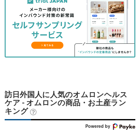
事
事
ブ
事
ガ
を
を
ッ
を
登
シ
シ
ク
購
録
ェ
ェ
マ
読
す
ア
ア
ー
す
る
す
す
ク
る
る
る
に
追
加
訪日外国人に人気のオムロンヘルス
ケア - オムロンの商品・お土産ラン
キング
Powered by