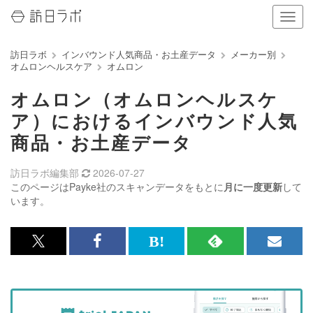
ナ
ビ
ゲ
訪日ラボ
インバウンド人気商品・お土産データ
メーカー別
ー
オムロンヘルスケア
オムロン
シ
ョ
オムロン（オムロンヘルスケ
ン
の
ア）におけるインバウンド人気
表
商品・お土産データ
示
を
切
訪日ラボ編集部
2026-07-27
り
このページはPayke社のスキャンデータをもとに
月に一度更新
して
替
います。
え
る
x<br>
Facebook<br>
は
RSS
メ
で
で
て
で
ル
記
記
な
記
マ