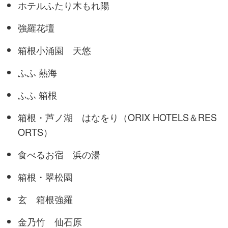
ホテルふたり木もれ陽
強羅花壇
箱根小涌園 天悠
ふふ 熱海
ふふ 箱根
箱根・芦ノ湖 はなをり（ORIX HOTELS＆RES
ORTS）
食べるお宿 浜の湯
箱根・翠松園
玄 箱根強羅
金乃竹 仙石原