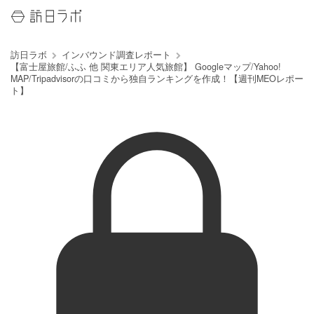
訪日ラボ
インバウンド調査レポート
【富士屋旅館/ふふ 他 関東エリア人気旅館】 Googleマップ/Yahoo!
MAP/Tripadvisorの口コミから独自ランキングを作成！【週刊MEOレポー
ト】