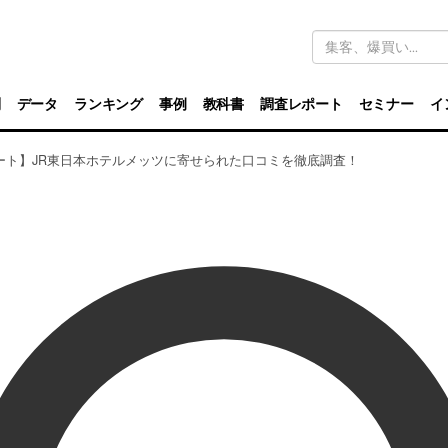
キ
ー
ワ
ー
ド
別
データ
ランキング
事例
教科書
調査レポート
セミナー
イ
検
索
ート】JR東日本ホテルメッツに寄せられた口コミを徹底調査！