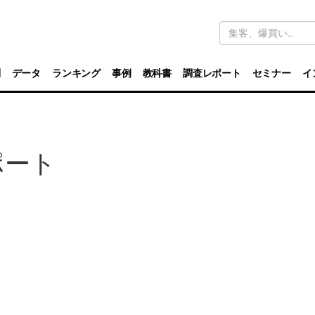
キ
ー
ワ
ー
ド
別
データ
ランキング
事例
教科書
調査レポート
セミナー
イ
検
索
ポート