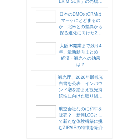
EKIMISE店」の売場づ
くりをレポート
日本のDMOのCRMは
マーケにとどまるの
か 北米との差異から
探る進化に向けた2ス
テップ【ココが違う！
海外DMOのリアル
大阪IR開業まで残り4
vol.6】
年、最新動向まとめ
経済・観光への効果
は？
観光庁、2026年版観光
白書を公表 インバウ
ンド増を踏まえ観光持
続性に向けた取り組み
や旅客税の使途を明記
航空会社なのに和牛を
販売？ 新興LCCとし
て新たな体験構築に挑
むZIPAIRの特徴を紹介