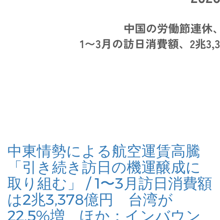
中東情勢による航空運賃高騰
「引き続き訪日の機運醸成に
取り組む」 / 1〜3月訪日消費額
は2兆3,378億円 台湾が
22.5%増 ほか：インバウン