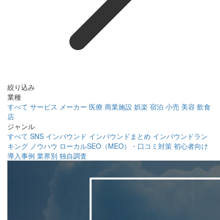
絞り込み
業種
すべて
サービス
メーカー
医療
商業施設
娯楽
宿泊
小売
美容
飲食
店
ジャンル
すべて
SNS
インバウンド
インバウンドまとめ
インバウンドラン
キング
ノウハウ
ローカルSEO（MEO）・口コミ対策
初心者向け
導入事例
業界別
独自調査