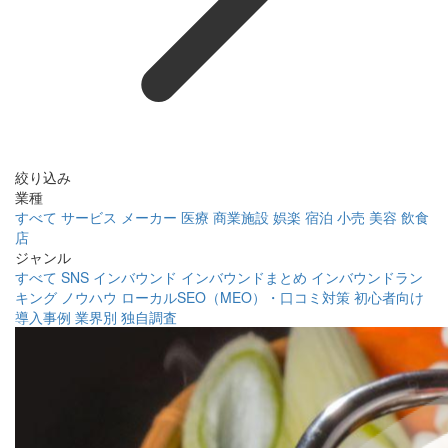
絞り込み
業種
すべて
サービス
メーカー
医療
商業施設
娯楽
宿泊
小売
美容
飲食
店
ジャンル
すべて
SNS
インバウンド
インバウンドまとめ
インバウンドラン
キング
ノウハウ
ローカルSEO（MEO）・口コミ対策
初心者向け
導入事例
業界別
独自調査