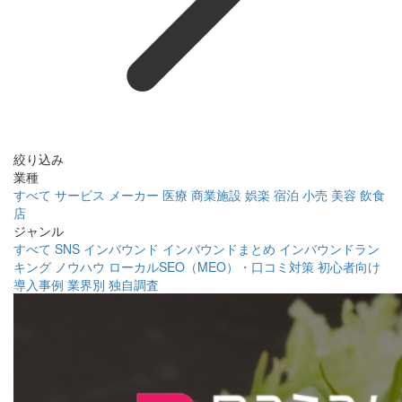
絞り込み
業種
すべて
サービス
メーカー
医療
商業施設
娯楽
宿泊
小売
美容
飲食
店
ジャンル
すべて
SNS
インバウンド
インバウンドまとめ
インバウンドラン
キング
ノウハウ
ローカルSEO（MEO）・口コミ対策
初心者向け
導入事例
業界別
独自調査