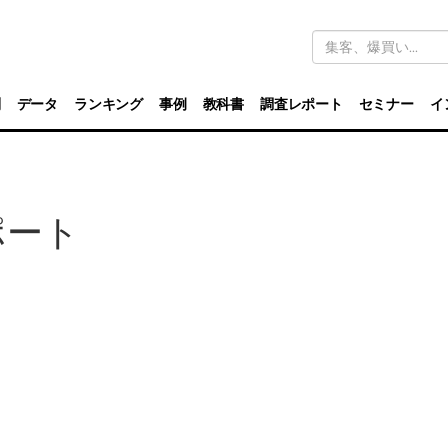
キ
ー
ワ
ー
ド
別
データ
ランキング
事例
教科書
調査レポート
セミナー
イ
検
索
ポート