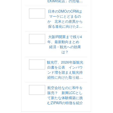
EKIMISE店」の売場づ
くりをレポート
日本のDMOのCRMは
マーケにとどまるの
か 北米との差異から
探る進化に向けた2ス
テップ【ココが違う！
海外DMOのリアル
大阪IR開業まで残り4
vol.6】
年、最新動向まとめ
経済・観光への効果
は？
観光庁、2026年版観光
白書を公表 インバウ
ンド増を踏まえ観光持
続性に向けた取り組み
や旅客税の使途を明記
航空会社なのに和牛を
販売？ 新興LCCとし
て新たな体験構築に挑
むZIPAIRの特徴を紹介