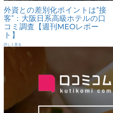
外資との差別化ポイントは”接
客”：大阪日系高級ホテルの口
コミ調査【週刊MEOレポー
ト】
詳しく見る