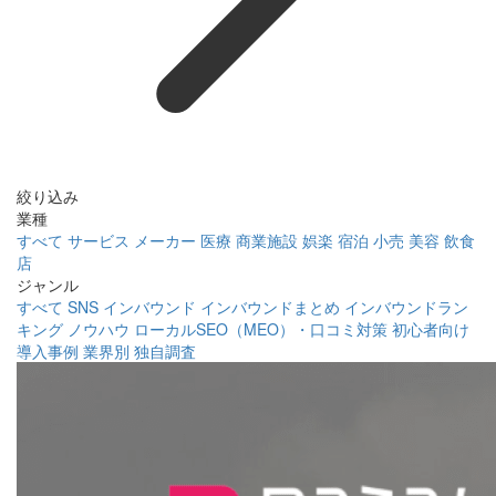
絞り込み
業種
すべて
サービス
メーカー
医療
商業施設
娯楽
宿泊
小売
美容
飲食
店
ジャンル
すべて
SNS
インバウンド
インバウンドまとめ
インバウンドラン
キング
ノウハウ
ローカルSEO（MEO）・口コミ対策
初心者向け
導入事例
業界別
独自調査