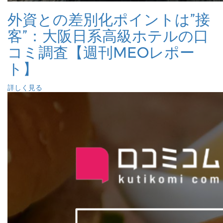
外資との差別化ポイントは”接
客”：大阪日系高級ホテルの口
コミ調査【週刊MEOレポー
ト】
詳しく見る