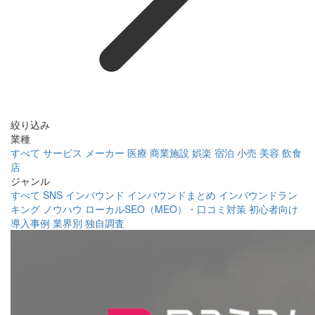
絞り込み
業種
すべて
サービス
メーカー
医療
商業施設
娯楽
宿泊
小売
美容
飲食
店
ジャンル
すべて
SNS
インバウンド
インバウンドまとめ
インバウンドラン
キング
ノウハウ
ローカルSEO（MEO）・口コミ対策
初心者向け
導入事例
業界別
独自調査