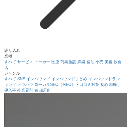
絞り込み
業種
すべて
サービス
メーカー
医療
商業施設
娯楽
宿泊
小売
美容
飲食
店
ジャンル
すべて
SNS
インバウンド
インバウンドまとめ
インバウンドラン
キング
ノウハウ
ローカルSEO（MEO）・口コミ対策
初心者向け
導入事例
業界別
独自調査