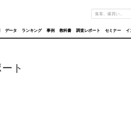
キ
ー
ワ
ー
ド
別
データ
ランキング
事例
教科書
調査レポート
セミナー
イ
検
索
ポート