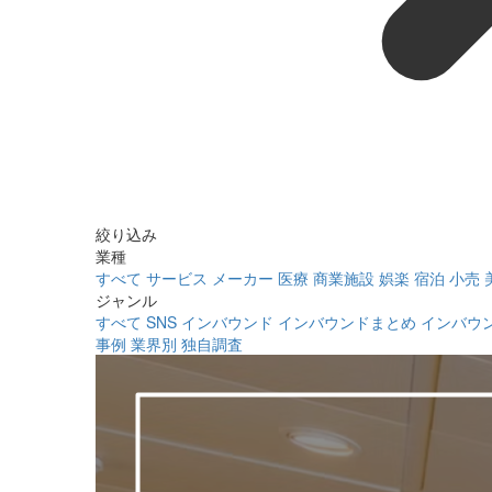
絞り込み
業種
すべて
サービス
メーカー
医療
商業施設
娯楽
宿泊
小売
ジャンル
すべて
SNS
インバウンド
インバウンドまとめ
インバウ
事例
業界別
独自調査