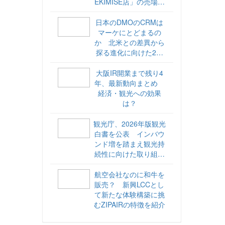
EKIMISE店」の売場づ
くりをレポート
日本のDMOのCRMは
マーケにとどまるの
か 北米との差異から
探る進化に向けた2ス
テップ【ココが違う！
海外DMOのリアル
大阪IR開業まで残り4
vol.6】
年、最新動向まとめ
経済・観光への効果
は？
観光庁、2026年版観光
白書を公表 インバウ
ンド増を踏まえ観光持
続性に向けた取り組み
や旅客税の使途を明記
航空会社なのに和牛を
販売？ 新興LCCとし
て新たな体験構築に挑
むZIPAIRの特徴を紹介