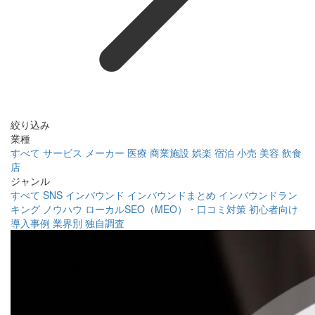
絞り込み
業種
すべて
サービス
メーカー
医療
商業施設
娯楽
宿泊
小売
美容
飲食
店
ジャンル
すべて
SNS
インバウンド
インバウンドまとめ
インバウンドラン
キング
ノウハウ
ローカルSEO（MEO）・口コミ対策
初心者向け
導入事例
業界別
独自調査