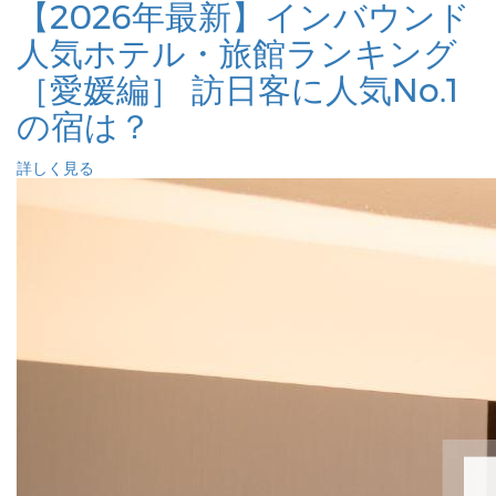
【2026年最新】インバウンド
人気ホテル・旅館ランキング
［愛媛編］ 訪日客に人気No.1
の宿は？
詳しく見る