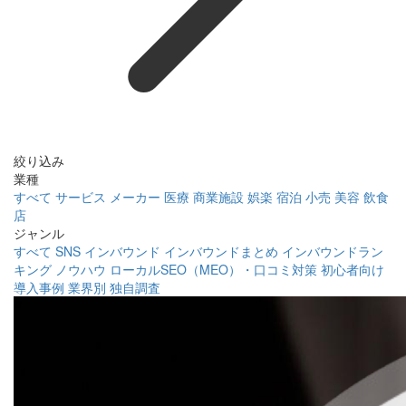
絞り込み
業種
すべて
サービス
メーカー
医療
商業施設
娯楽
宿泊
小売
美容
飲食
店
ジャンル
すべて
SNS
インバウンド
インバウンドまとめ
インバウンドラン
キング
ノウハウ
ローカルSEO（MEO）・口コミ対策
初心者向け
導入事例
業界別
独自調査