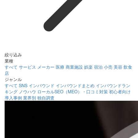
絞り込み
業種
すべて
サービス
メーカー
医療
商業施設
娯楽
宿泊
小売
美容
飲食
店
ジャンル
すべて
SNS
インバウンド
インバウンドまとめ
インバウンドラン
キング
ノウハウ
ローカルSEO（MEO）・口コミ対策
初心者向け
導入事例
業界別
独自調査