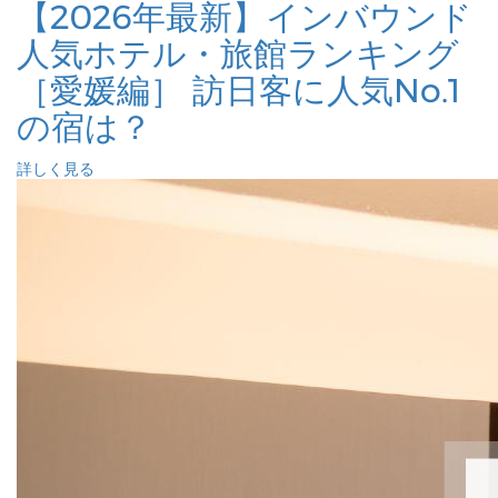
【2026年最新】インバウンド
人気ホテル・旅館ランキング
［愛媛編］ 訪日客に人気No.1
の宿は？
詳しく見る