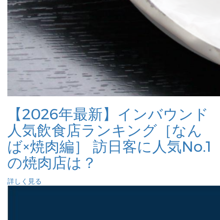
【2026年最新】インバウンド
人気飲食店ランキング［なん
ば×焼肉編］ 訪日客に人気No.1
の焼肉店は？
詳しく見る