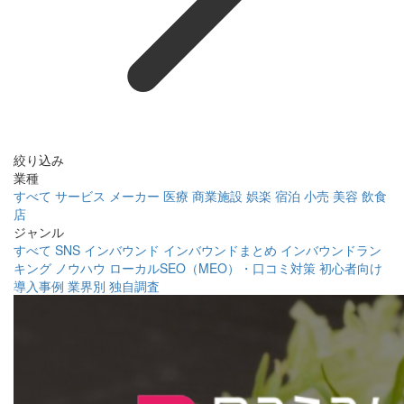
絞り込み
業種
すべて
サービス
メーカー
医療
商業施設
娯楽
宿泊
小売
美容
飲食
店
ジャンル
すべて
SNS
インバウンド
インバウンドまとめ
インバウンドラン
キング
ノウハウ
ローカルSEO（MEO）・口コミ対策
初心者向け
導入事例
業界別
独自調査