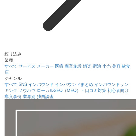
絞り込み
業種
すべて
サービス
メーカー
医療
商業施設
娯楽
宿泊
小売
美容
飲食
店
ジャンル
すべて
SNS
インバウンド
インバウンドまとめ
インバウンドラン
キング
ノウハウ
ローカルSEO（MEO）・口コミ対策
初心者向け
導入事例
業界別
独自調査