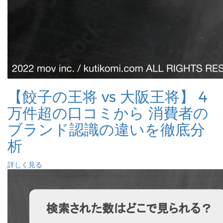
【餃子の王将 vs 大阪王将】 4
万件超の口コミから 消費者の
ブランド認識の違いを徹底分
析
詳しく見る