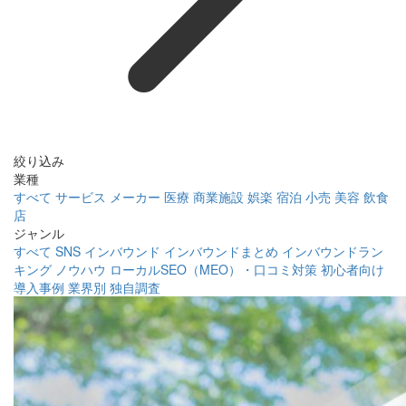
絞り込み
業種
すべて
サービス
メーカー
医療
商業施設
娯楽
宿泊
小売
美容
飲食
店
ジャンル
すべて
SNS
インバウンド
インバウンドまとめ
インバウンドラン
キング
ノウハウ
ローカルSEO（MEO）・口コミ対策
初心者向け
導入事例
業界別
独自調査