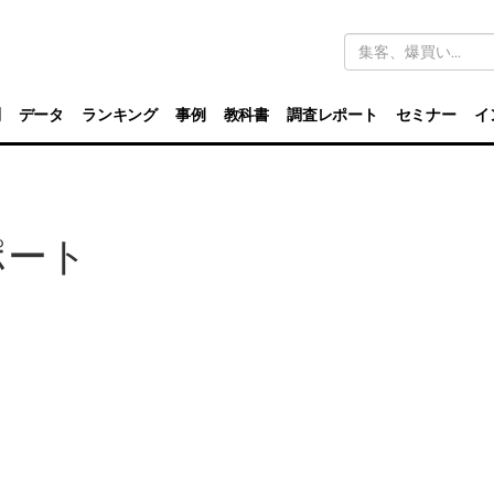
キ
ー
ワ
ー
ド
別
データ
ランキング
事例
教科書
調査レポート
セミナー
イ
検
索
ポート