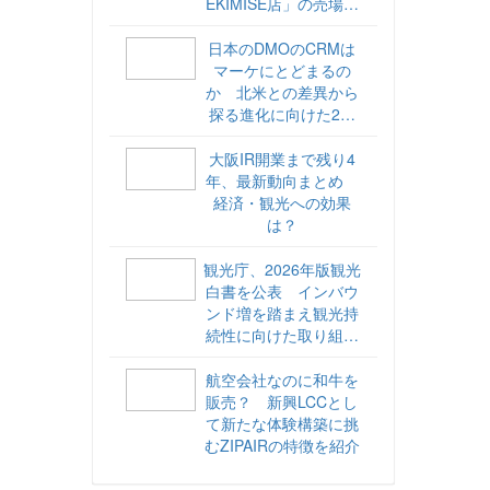
EKIMISE店」の売場づ
くりをレポート
日本のDMOのCRMは
マーケにとどまるの
か 北米との差異から
探る進化に向けた2ス
テップ【ココが違う！
海外DMOのリアル
大阪IR開業まで残り4
vol.6】
年、最新動向まとめ
経済・観光への効果
は？
観光庁、2026年版観光
白書を公表 インバウ
ンド増を踏まえ観光持
続性に向けた取り組み
や旅客税の使途を明記
航空会社なのに和牛を
販売？ 新興LCCとし
て新たな体験構築に挑
むZIPAIRの特徴を紹介