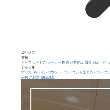
絞り込み
業種
すべて
サービス
メーカー
医療
商業施設
娯楽
宿泊
小売
ジャンル
すべて
SNS
インバウンド
インバウンドまとめ
インバウ
事例
業界別
独自調査