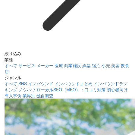
絞り込み
業種
すべて
サービス
メーカー
医療
商業施設
娯楽
宿泊
小売
美容
飲食
店
ジャンル
すべて
SNS
インバウンド
インバウンドまとめ
インバウンドラン
キング
ノウハウ
ローカルSEO（MEO）・口コミ対策
初心者向け
導入事例
業界別
独自調査