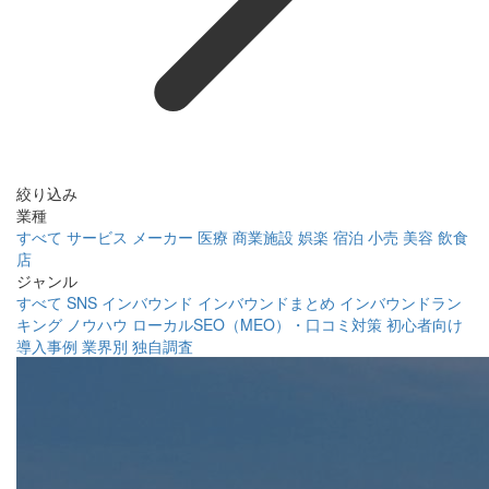
絞り込み
業種
すべて
サービス
メーカー
医療
商業施設
娯楽
宿泊
小売
美容
飲食
店
ジャンル
すべて
SNS
インバウンド
インバウンドまとめ
インバウンドラン
キング
ノウハウ
ローカルSEO（MEO）・口コミ対策
初心者向け
導入事例
業界別
独自調査