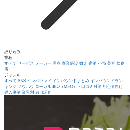
絞り込み
業種
すべて
サービス
メーカー
医療
商業施設
娯楽
宿泊
小売
美容
飲食
店
ジャンル
すべて
SNS
インバウンド
インバウンドまとめ
インバウンドラン
キング
ノウハウ
ローカルSEO（MEO）・口コミ対策
初心者向け
導入事例
業界別
独自調査