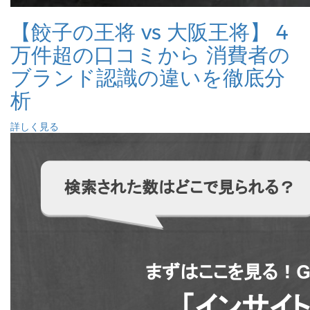
【餃子の王将 vs 大阪王将】 4
万件超の口コミから 消費者の
ブランド認識の違いを徹底分
析
詳しく見る