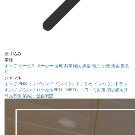
絞り込み
業種
すべて
サービス
メーカー
医療
商業施設
娯楽
宿泊
小売
美容
飲食
店
ジャンル
すべて
SNS
インバウンド
インバウンドまとめ
インバウンドラン
キング
ノウハウ
ローカルSEO（MEO）・口コミ対策
初心者向け
導入事例
業界別
独自調査