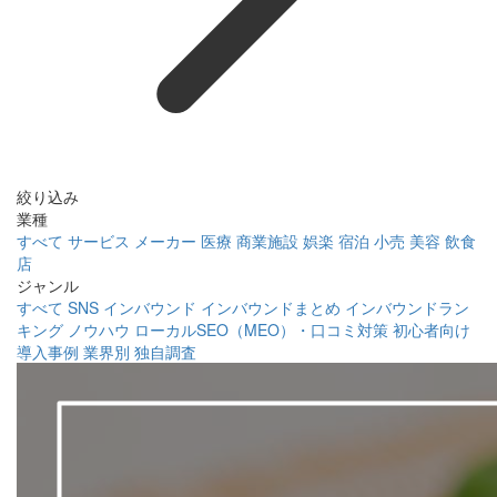
絞り込み
業種
すべて
サービス
メーカー
医療
商業施設
娯楽
宿泊
小売
美容
飲食
店
ジャンル
すべて
SNS
インバウンド
インバウンドまとめ
インバウンドラン
キング
ノウハウ
ローカルSEO（MEO）・口コミ対策
初心者向け
導入事例
業界別
独自調査