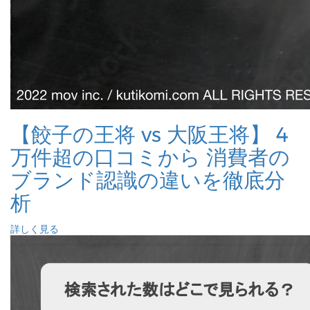
【餃子の王将 vs 大阪王将】 4
万件超の口コミから 消費者の
ブランド認識の違いを徹底分
析
詳しく見る