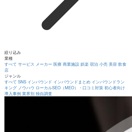
絞り込み
業種
すべて
サービス
メーカー
医療
商業施設
娯楽
宿泊
小売
美容
飲食
店
ジャンル
すべて
SNS
インバウンド
インバウンドまとめ
インバウンドラン
キング
ノウハウ
ローカルSEO（MEO）・口コミ対策
初心者向け
導入事例
業界別
独自調査