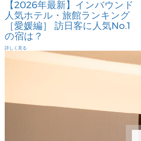
【2026年最新】インバウンド
人気ホテル・旅館ランキング
［愛媛編］ 訪日客に人気No.1
の宿は？
詳しく見る