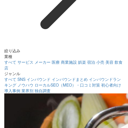
絞り込み
業種
すべて
サービス
メーカー
医療
商業施設
娯楽
宿泊
小売
美容
飲食
店
ジャンル
すべて
SNS
インバウンド
インバウンドまとめ
インバウンドラン
キング
ノウハウ
ローカルSEO（MEO）・口コミ対策
初心者向け
導入事例
業界別
独自調査