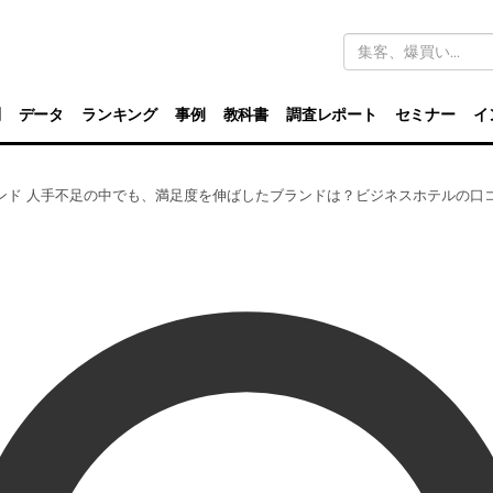
キ
ー
ワ
ー
ド
別
データ
ランキング
事例
教科書
調査レポート
セミナー
イ
検
索
 他3ブランド 人手不足の中でも、満足度を伸ばしたブランドは？ビジネスホテルの口