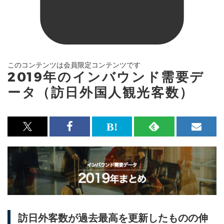
このコンテンツは会員限定コンテンツです
2019年のインバウンド需要デ
ータ（訪日外国人観光客数）
x<br>
Facebook<br>
は
RSS
メ
で
で
て
で
ル
記
記
な
記
マ
事
事
ブ
事
ガ
を
を
ッ
を
登
シ
シ
ク
購
録
訪日外客数が過去最高を更新したものの伸
ェ
ェ
マ
読
す