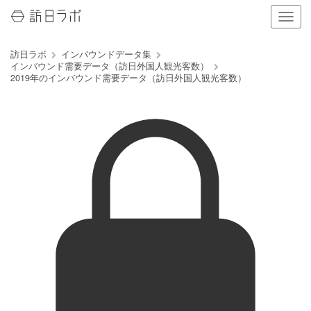
ナ
ビ
ゲ
訪日ラボ
インバウンドデータ集
ー
インバウンド需要データ（訪日外国人観光客数）
シ
2019年のインバウンド需要データ（訪日外国人観光客数）
ョ
ン
の
表
示
を
切
り
替
え
る