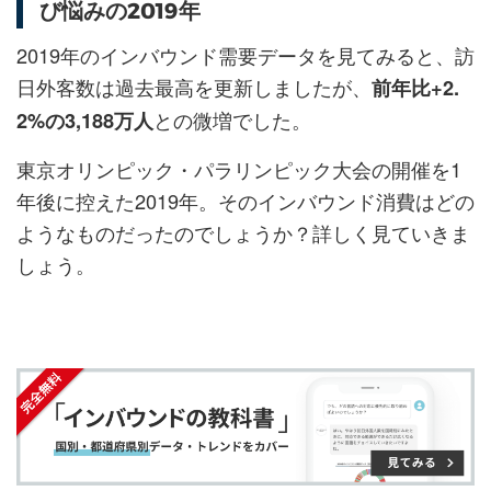
び悩みの2019年
ア
ア
ー
す
る
す
す
ク
る
2019年のインバウンド需要データを見てみると、訪
る
る
に
日外客数は過去最高を更新しましたが、
前年比+2.
追
との微増でした。
2%の3,188万人
加
東京オリンピック・パラリンピック大会の開催を1
年後に控えた2019年。そのインバウンド消費はどの
ようなものだったのでしょうか？詳しく見ていきま
しょう。