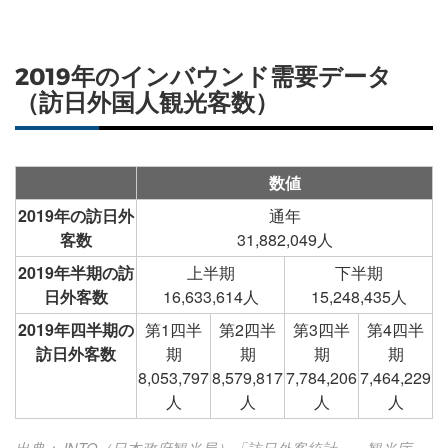
2019年のインバウンド需要データ
（訪日外国人観光客数）
数値
2019年の訪日外
通年
客数
31,882,049人
2019年半期の訪
上半期
下半期
日外客数
16,633,614人
15,248,435人
2019年四半期の
第1四半
第2四半
第3四半
第4四半
訪日外客数
期
期
期
期
8,053,797
8,579,817
7,784,206
7,464,229
人
人
人
人
出典：JNTO（日本政府観光局）「訪日外客統計」、観光庁