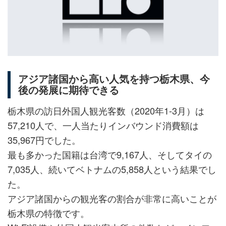
す
す
ク
る
る
る
に
追
加
アジア諸国から高い人気を持つ栃木県、今
後の発展に期待できる
栃木県の訪日外国人観光客数（2020年1-3月）は
57,210人で、一人当たりインバウンド消費額は
35,967円でした。
最も多かった国籍は台湾で9,167人、そしてタイの
7,035人、続いてベトナムの5,858人という結果でし
た。
アジア諸国からの観光客の割合が非常に高いことが
栃木県の特徴です。