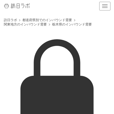
ナ
ビ
ゲ
訪日ラボ
都道府県別でのインバウンド需要
ー
関東地方のインバウンド需要
栃木県のインバウンド需要
シ
ョ
ン
の
表
示
を
切
り
替
え
る