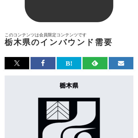
このコンテンツは会員限定コンテンツです
栃木県のインバウンド需要
x<br>
Facebook<br>
は
RSS
メ
で
で
て
で
ル
記
記
な
記
マ
事
事
ブ
事
ガ
を
を
ッ
を
登
シ
シ
ク
購
録
ェ
ェ
マ
読
す
ア
ア
ー
す
る