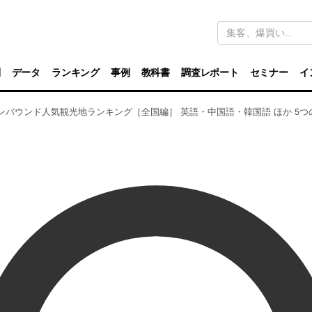
キ
ー
ワ
ー
ド
別
データ
ランキング
事例
教科書
調査レポート
セミナー
イ
検
索
インバウンド人気観光地ランキング［全国編］ 英語・中国語・韓国語 ほか 5