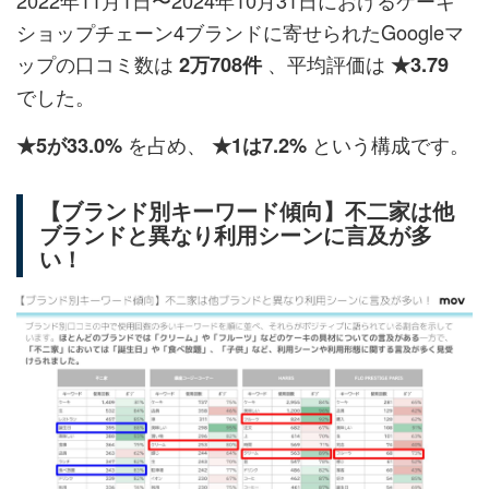
ショップチェーン4ブランドに寄せられたGoogleマ
ップの口コミ数は
、平均評価は
2万708件
★3.79
でした。
を占め、
という構成です。
★5が33.0%
★1は7.2%
【ブランド別キーワード傾向】不二家は他
ブランドと異なり利用シーンに言及が多
い！