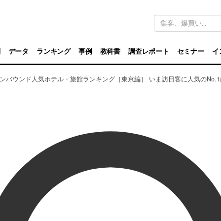
キ
ー
ワ
ー
ド
別
データ
ランキング
事例
教科書
調査レポート
セミナー
イ
検
索
 インバウンド人気ホテル・旅館ランキング［東京編］ いま訪日客に人気のNo.