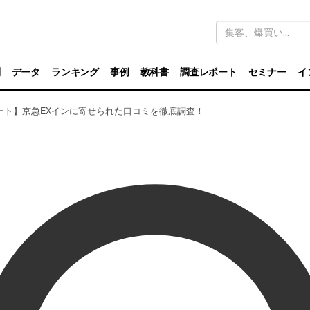
キ
ー
ワ
ー
ド
別
データ
ランキング
事例
教科書
調査レポート
セミナー
イ
検
索
ート】京急EXインに寄せられた口コミを徹底調査！