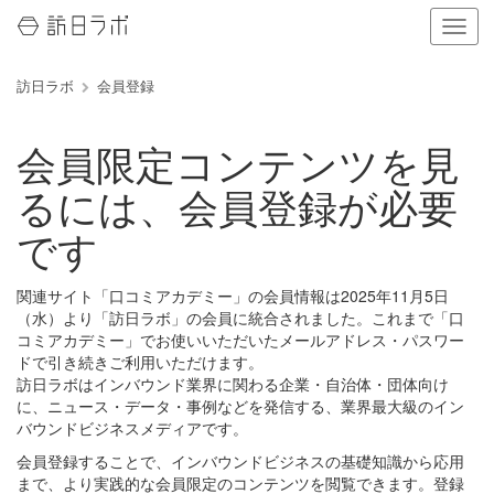
ナ
ビ
ゲ
訪日ラボ
会員登録
ー
シ
ョ
会員限定コンテンツを見
ン
の
るには、会員登録が必要
表
示
です
を
切
り
関連サイト「口コミアカデミー」の会員情報は2025年11月5日
替
（水）より「訪日ラボ」の会員に統合されました。これまで「口
え
コミアカデミー」でお使いいただいたメールアドレス・パスワー
る
ドで引き続きご利用いただけます。
訪日ラボはインバウンド業界に関わる企業・自治体・団体向け
に、ニュース・データ・事例などを発信する、業界最大級のイン
バウンドビジネスメディアです。
会員登録することで、インバウンドビジネスの基礎知識から応用
まで、より実践的な会員限定のコンテンツを閲覧できます。登録