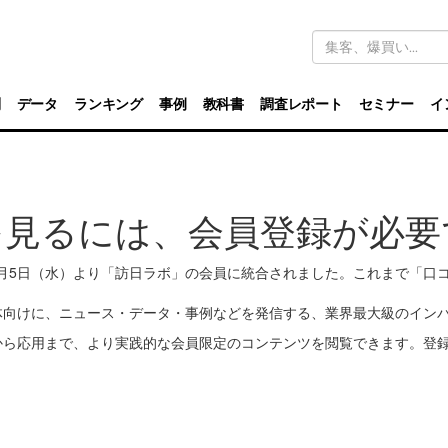
キ
ー
ワ
ー
ド
別
データ
ランキング
事例
教科書
調査レポート
セミナー
イ
検
索
を見るには、会員登録が必要
11月5日（水）より「訪日ラボ」の会員に統合されました。これまで「
体向けに、ニュース・データ・事例などを発信する、業界最大級のイン
から応用まで、より実践的な会員限定のコンテンツを閲覧できます。登