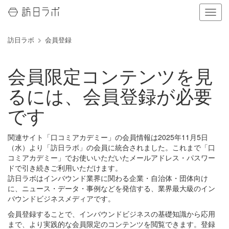
ナ
ビ
ゲ
訪日ラボ
会員登録
ー
シ
ョ
会員限定コンテンツを見
ン
の
るには、会員登録が必要
表
示
です
を
切
り
関連サイト「口コミアカデミー」の会員情報は2025年11月5日
替
（水）より「訪日ラボ」の会員に統合されました。これまで「口
え
コミアカデミー」でお使いいただいたメールアドレス・パスワー
る
ドで引き続きご利用いただけます。
訪日ラボはインバウンド業界に関わる企業・自治体・団体向け
に、ニュース・データ・事例などを発信する、業界最大級のイン
バウンドビジネスメディアです。
会員登録することで、インバウンドビジネスの基礎知識から応用
まで、より実践的な会員限定のコンテンツを閲覧できます。登録