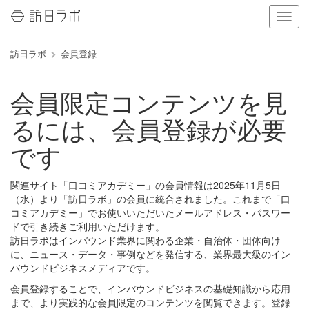
ナ
ビ
ゲ
訪日ラボ
会員登録
ー
シ
ョ
会員限定コンテンツを見
ン
の
るには、会員登録が必要
表
示
です
を
切
り
関連サイト「口コミアカデミー」の会員情報は2025年11月5日
替
（水）より「訪日ラボ」の会員に統合されました。これまで「口
え
コミアカデミー」でお使いいただいたメールアドレス・パスワー
る
ドで引き続きご利用いただけます。
訪日ラボはインバウンド業界に関わる企業・自治体・団体向け
に、ニュース・データ・事例などを発信する、業界最大級のイン
バウンドビジネスメディアです。
会員登録することで、インバウンドビジネスの基礎知識から応用
まで、より実践的な会員限定のコンテンツを閲覧できます。登録