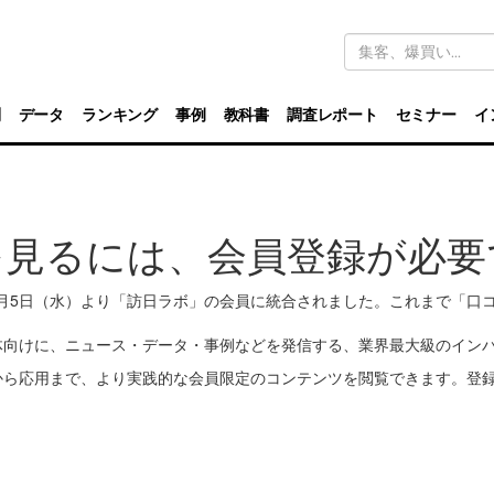
キ
ー
ワ
ー
ド
別
データ
ランキング
事例
教科書
調査レポート
セミナー
イ
検
索
を見るには、会員登録が必要
11月5日（水）より「訪日ラボ」の会員に統合されました。これまで「
体向けに、ニュース・データ・事例などを発信する、業界最大級のイン
から応用まで、より実践的な会員限定のコンテンツを閲覧できます。登