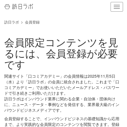
ナ
ビ
ゲ
訪日ラボ
会員登録
ー
シ
ョ
会員限定コンテンツを見
ン
の
るには、会員登録が必要
表
示
です
を
切
り
関連サイト「口コミアカデミー」の会員情報は2025年11月5日
替
（水）より「訪日ラボ」の会員に統合されました。これまで「口
え
コミアカデミー」でお使いいただいたメールアドレス・パスワー
る
ドで引き続きご利用いただけます。
訪日ラボはインバウンド業界に関わる企業・自治体・団体向け
に、ニュース・データ・事例などを発信する、業界最大級のイン
バウンドビジネスメディアです。
会員登録することで、インバウンドビジネスの基礎知識から応用
まで、より実践的な会員限定のコンテンツを閲覧できます。登録