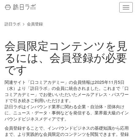
ナ
ビ
ゲ
訪日ラボ
会員登録
ー
シ
ョ
会員限定コンテンツを見
ン
の
るには、会員登録が必要
表
示
です
を
切
り
関連サイト「口コミアカデミー」の会員情報は2025年11月5日
替
（水）より「訪日ラボ」の会員に統合されました。これまで「口
え
コミアカデミー」でお使いいただいたメールアドレス・パスワー
る
ドで引き続きご利用いただけます。
訪日ラボはインバウンド業界に関わる企業・自治体・団体向け
に、ニュース・データ・事例などを発信する、業界最大級のイン
バウンドビジネスメディアです。
会員登録することで、インバウンドビジネスの基礎知識から応用
まで、より実践的な会員限定のコンテンツを閲覧できます。登録