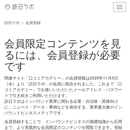
ナ
ビ
ゲ
訪日ラボ
会員登録
ー
シ
ョ
会員限定コンテンツを見
ン
の
るには、会員登録が必要
表
示
です
を
切
り
関連サイト「口コミアカデミー」の会員情報は2025年11月5日
替
（水）より「訪日ラボ」の会員に統合されました。これまで「口
え
コミアカデミー」でお使いいただいたメールアドレス・パスワー
る
ドで引き続きご利用いただけます。
訪日ラボはインバウンド業界に関わる企業・自治体・団体向け
に、ニュース・データ・事例などを発信する、業界最大級のイン
バウンドビジネスメディアです。
会員登録することで、インバウンドビジネスの基礎知識から応用
まで、より実践的な会員限定のコンテンツを閲覧できます。登録